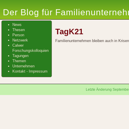
Der Blog für Familienunterne
News
TagK21
Thesen
Person
Netzwerk
Familienunternehmen bleiben auch in Krisenz
Calwer
Forschungskolloquien
Tagungen
Themen
Unternehmen
Kontakt - Impressum
Letzte Änderung September